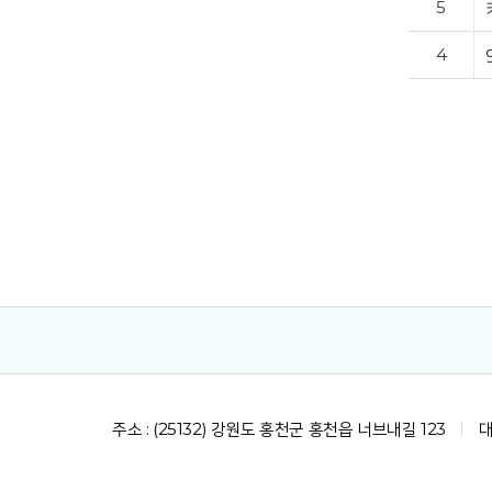
5
4
주소 : (25132) 강원도 홍천군 홍천읍 너브내길 123
대