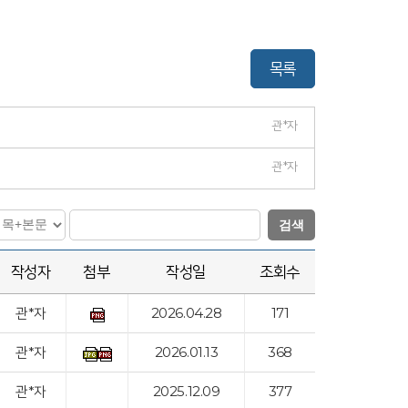
목록
관*자
관*자
검색
작성자
첨부
작성일
조회수
관*자
2026.04.28
171
관*자
2026.01.13
368
관*자
2025.12.09
377