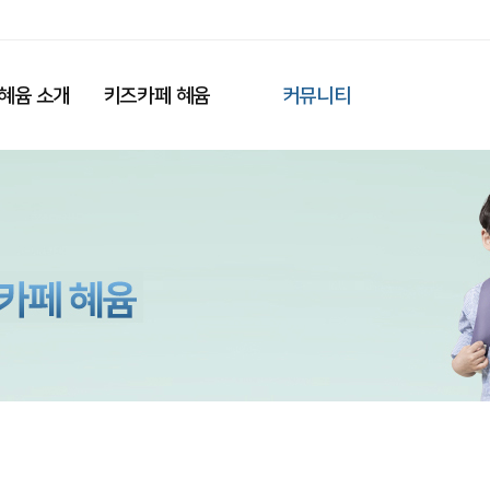
혜윰 소개
키즈카페 혜윰
커뮤니티