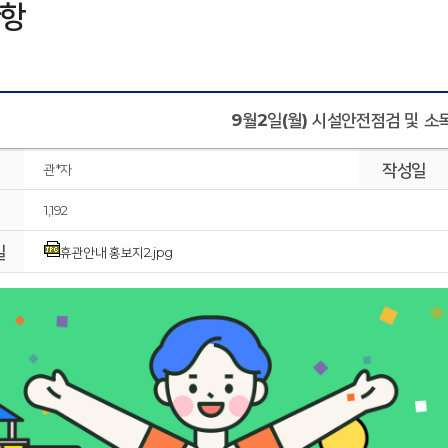
항
9월2일(월) 시설안전점검 및 소
작성일
관*자
1,192
일
휴관안내 홍보지2.jpg